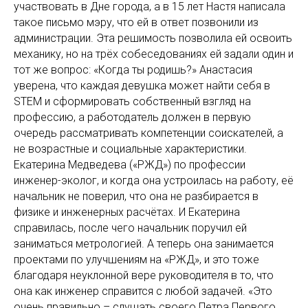
участвовать в Дне города, а в 15 лет Настя написала
такое письмо мэру, что ей в ответ позвонили из
администрации. Эта решимость позволила ей освоить
механику, но на трёх собеседованиях ей задали один и
тот же вопрос: «Когда ты родишь?» Анастасия
уверена, что каждая девушка может найти себя в
STEM и сформировать собственный взгляд на
профессию, а работодатель должен в первую
очередь рассматривать компетенции соискателей, а
не возрастные и социальные характеристики.
Екатерина Медведева («РЖД») по профессии
инженер-эколог, и когда она устроилась на работу, её
начальник не поверил, что она не разбирается в
физике и инженерных расчётах. И Екатерина
справилась, после чего начальник поручил ей
заниматься метрологией. А теперь она занимается
проектами по улучшениям на «РЖД», и это тоже
благодаря неуклонной вере руководителя в то, что
она как инженер справится с любой задачей. «Это
очень правильно – слушать своего Петра Первого