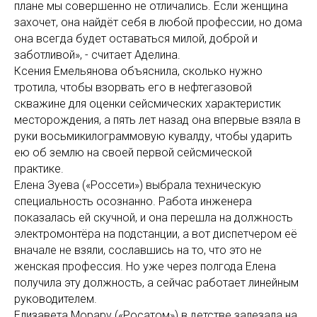
плане мы совершенно не отличались. Если женщина
захочет, она найдёт себя в любой профессии, но дома
она всегда будет оставаться милой, доброй и
заботливой», - считает Аделина.
Ксения Емельянова объяснила, сколько нужно
тротила, чтобы взорвать его в нефтегазовой
скважине для оценки сейсмических характеристик
месторождения, а пять лет назад она впервые взяла в
руки восьмикилограммовую кувалду, чтобы ударить
ею об землю на своей первой сейсмической
практике.
Елена Зуева («Россети») выбрала техническую
специальность осознанно. Работа инженера
показалась ей скучной, и она перешла на должность
электромонтёра на подстанции, а вот диспетчером её
вначале не взяли, сославшись на то, что это не
женская профессия. Но уже через полгода Елена
получила эту должность, а сейчас работает линейным
руководителем.
Елизавета Морару («Росатом») в детстве залезала на