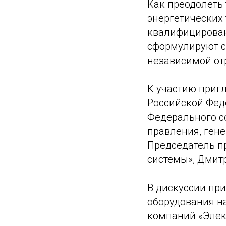
Как преодолеть
энергетических
квалифицирован
сформулируют с
независимой отр
К участию приг
Российской Фед
Федерального с
правления, гене
Председатель п
системы», Дмит
В дискуссии пр
оборудования на
компаний «Элек