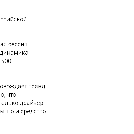
оссийской
ая сессия
и динамика
3:00,
ровождает тренд
о, что
 только драйвер
ы, но и средство