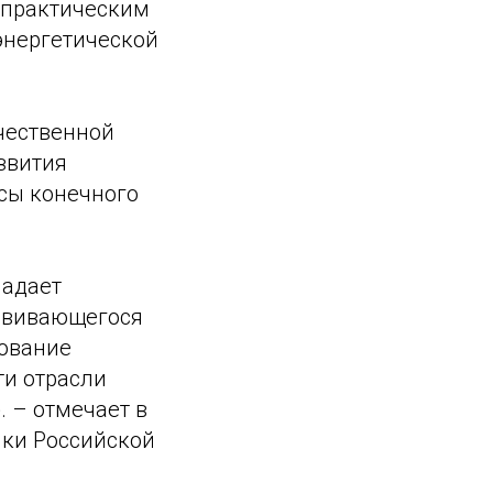
я практическим
энергетической
чественной
звития
сы конечного
ладает
звивающегося
рование
ти отрасли
. – отмечает в
ики Российской