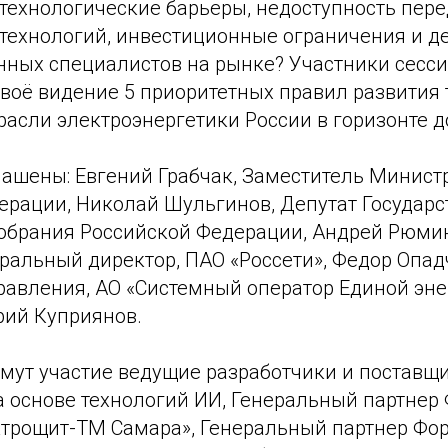
 технологические барьеры, недоступность пер
 технологий, инвестиционные ограничения и д
ных специалистов на рынке? Участники сесс
воё видение 5 приоритетных правил развития 
асли электроэнергетики России в горизонте до
лашены: Евгений Грабчак, Заместитель Минист
ерации, Николай Шульгинов, Депутат Государ
обрания Российской Федерации, Андрей Рюмин
ральный директор, ПАО «Россети», Федор Опад
равления, АО «Системный оператор Единой эн
рий Куприянов.
имут участие ведущие разработчики и поставщ
 основе технологий ИИ, Генеральный партнер 
трощит-ТМ Самара», Генеральный партнер Фор