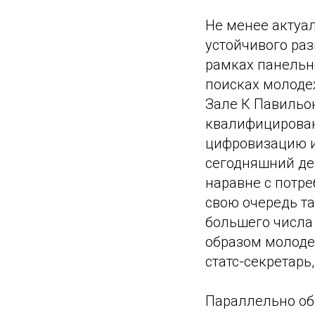
Не менее актуа
устойчивого раз
рамках панельн
поисках молодежи
Зале К Павильо
квалифицирован
цифровизацию и
сегодняшний де
наравне с потре
свою очередь та
большего числа
образом молодеж
статс-секретарь
Параллельно об