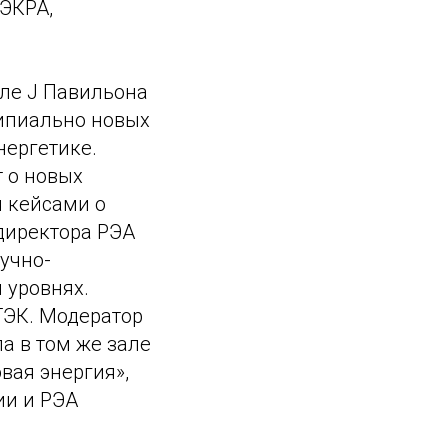
ЭКРА,
але J Павильона
ипиально новых
нергетике.
 о новых
я кейсами о
директора РЭА
учно-
 уровнях.
ТЭК. Модератор
а в том же зале
вая энергия»,
ии и РЭА