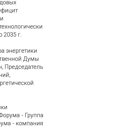
едовых
ефицит
ии
технологически
 2035 г.
ра энергетики
ственной Думы
, Председатель
чий,
ергетической
ики
Форума - Группа
ума - компания