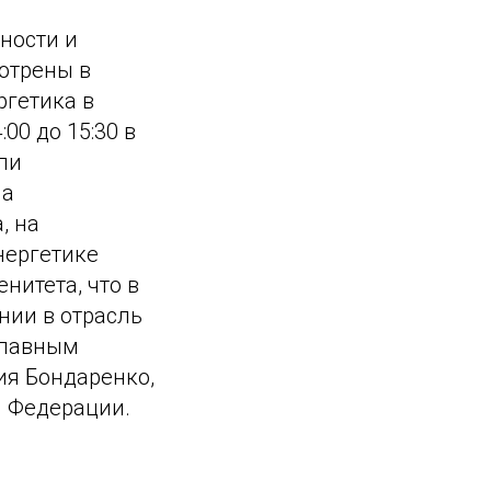
ности и
мотрены в
ргетика в
00 до 15:30 в
ли
на
, на
нергетике
нитета, что в
нии в отрасль
главным
ия Бондаренко,
й Федерации.