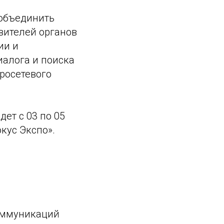
 объединить
вителей органов
ии и
иалога и поиска
росетевого
ет с 03 по 05
кус Экспо».
оммуникаций