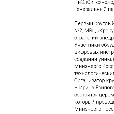
ПиЭлСиТехнолод
Генеральный па
Первый круглый 
№2, МВЦ «Кроку
стратегий внедр
Участники обсу
цифровых инстр
создании уника
Минэнерго Росс
технологически
Организатор кр
– Ирина Есипова
состоится цере
который провод
Минэнерго Росс