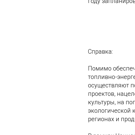
году запланиро
Справка:
Помимо обеспеч
топливно-энерг
осуществляют п
проектов, наце
культуры, на по
экологической 
регионах и про