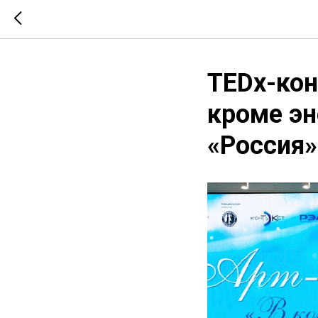
TEDx-кон
кроме эн
«Россия»