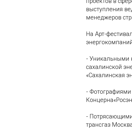
проектов в сфер
выступления ве
менеджеров стр
На Арт-фестива
энергокомпаний
- Уникальными 
сахалинской эн
«Сахалинская эн
- Фотографиями 
Концерна«Росэн
- Потрясающими 
трансгаз Москва