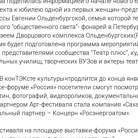
ва поделилась информацией о начале нового 
оекта к юбилею одной из первых женщин-пре
ссы Евгении Ольденбургской, семья которой те
ого "общественного света"- фонарей в Петербу
еем Дворцового комплекса Ольденбургских(Р
я будет подготовлена программа мероприяти
 представителями сообщества "Театр плюс", ку
льных училищ, творческих ВУЗов и актеры теат
«В конТЭКсте культуры»продлится до конца ян
ке-форуме «Россия» посетители смогут посмот
тин, фотографий, видеороликов, документаль
ртнером Арт-фестиваля стала компания «Сах
альный партнер – Концерн «Росэнергоатом».
естиваля на площадке выставки-форума «Росс