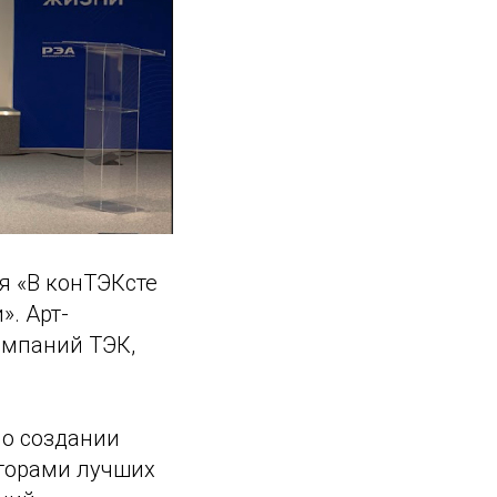
я «В конТЭКсте
». Арт-
омпаний ТЭК,
 о создании
вторами лучших