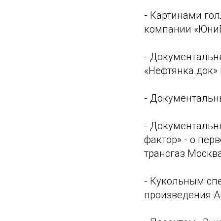
- Картинами гол
компании «ЮниП
- Документальн
«Нефтянка.док» 
- Документальны
- Документальн
фактор» - о пер
трансгаз Москва
- Кукольным сп
произведения Ан