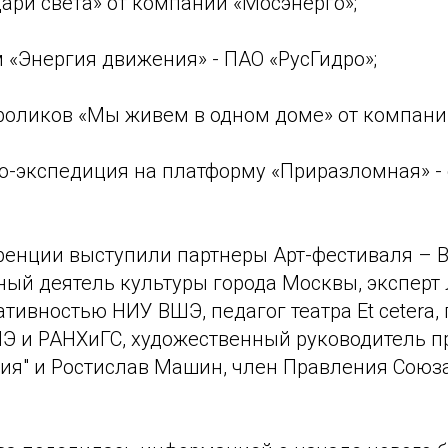
ари света» от компании «Мосэнерго»;
 «Энергия движения» - ПАО «РусГидро»;
-роликов «Мы живем в одном доме» от компани
о-экспедиция на платформу «Приразломная» - 
ренции выступили партнеры Арт-фестиваля – 
ный деятель культуры города Москвы, эксперт
тивностью НИУ ВШЭ, педагог театра Et cetera,
Э и РАНХиГС, художественный руководитель п
ия" и Ростислав Машин, член Правления Союз