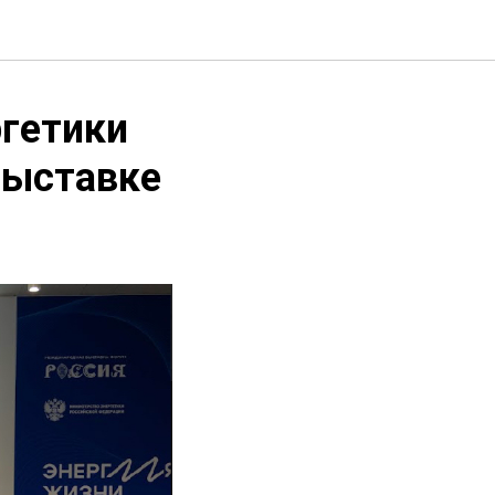
ргетики
выставке