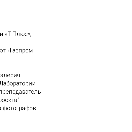
и «Т Плюс»;
от «Газпром
Валерия
 Лаборатории
 преподаватель
роекта"
а фотографов