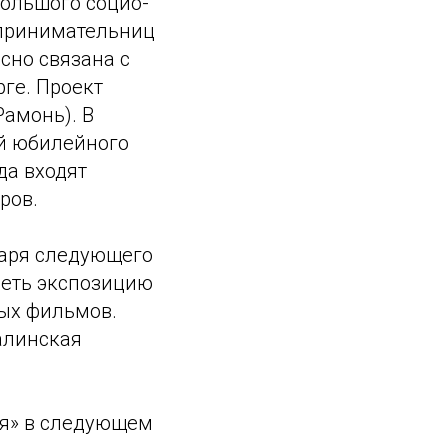
большого социо-
дпринимательниц
сно связана с
рге. Проект
амонь). В
й юбилейного
да входят
ров.
варя следующего
реть экспозицию
ных фильмов.
алинская
ия» в следующем