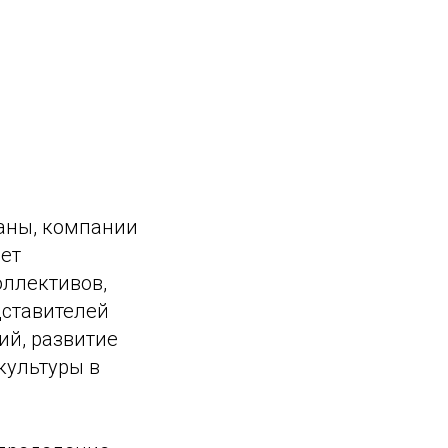
аны, компании
ет
оллективов,
дставителей
ий, развитие
культуры в