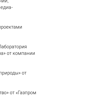
ний,
медиа-
проектами
«Лаборатория
на» от компании
 природы» от
во» от «Газпром