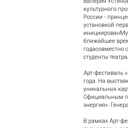
Валерия Устино
культурного пр
России - принце
установкой перв
инициированМуз
ближайшее врем
годасовместно с
студенты театра
​Арт-фестиваль 
года. На выстав
уникальных кар
Официальным па
энергия». Генер
В рамках Арт-ф