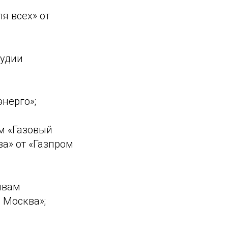
я всех» от
тудии
нерго»;
м «Газовый
ва» от «Газпром
ивам
 Москва»;