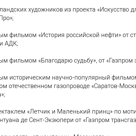
ландских художников из проекта «Искусство дл
ро»;
ым фильмом «История российской нефти» от с
и АДК;
м фильмом «Благодарю судьбу», от «Газпром э
ым историческим научно-популярный фильмо
вом отечественном газопроводе «Саратов-Моск
»;
ектаклем «Летчик и Маленький принц» по мот
туана де Сент-Экзюпери от «Газпром трансгаз